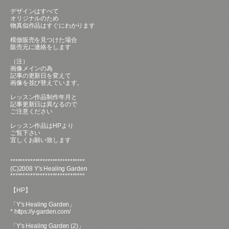
デザインはすべて
オリジナルのため
物真似作品はすぐにわかります
模倣販売を見つけた場合
販売元に連絡をします
（注）
画像メインの為
記事の更新日を変えて
画像を並び替えています。
レッスン作品制作年月と
記事更新日は異なるので
ご注意ください
レッスン作品はHPより
ご覧下さい
宜しくお願い致します
******************************
(C)2008 Y's Healing Garden
******************************
【HP】
「Y's Healing Garden」
*
https://y-garden.com/
「Y's Healing Garden (2)」