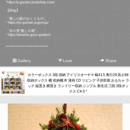
*
https://y-garden.jimdofree.com/
【Blog】
「癒しの庭のおくりもの」
*
https://ys-garden.jugem.jp/
「木の実*癒しの庭*」
*
https://ameblo.jp/ys-garden/
******************************
Gallery
Love
Share
カラーボックス 3段 収納 アイリスオーヤマ 幅41.5 奥行29 高さ88
収納ボックス 棚 収納棚 本 漫画 CD リビング 子供部屋 おもちゃ ラ
ック 縦置き 横置き ランドリー収納 シンプル 新生活 三段 3段ボッ
クス CX-3 *