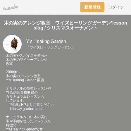
tuna.be
新規登録
ログイン
木の実のアレンジ教室 ワイズヒーリングガーデン*lesson
blog / クリスマスオーナメント
Y's Healing Garden
『ワイズヒーリングガーデン』
木の実やスパイスを使った
木の実のワイヤーアレンジ
教室
2008年～
木の実のアレンジ教室
Y’s Healing Garden 開講
オリジナルの単発レッスンや
YHG講師資格取得の
カリキュラムレッスンも
しています。
*詳細はHPよりご覧ください
https://y-garden.com/
ナチュラル＆白い木の実に
革や革紐を使ったアレンジが
特徴の
Y's Healing Gardenです