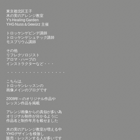
東京都北区王子
木の実のアレンジ教室
Y's Healing Garden
YHG Nuss＆Gewürz 主催
トロッケンゲビンデ講師
トロッケンゲシュテック講師
モスプリウム講師
その他
リフレクソロジスト
アロマ・ハーブの
インストラクターなど・・・
・・・・・・・・・・・・・・・・
こちらは、
トロッケンレッスンの
画像メインのブログです
2008年～のオリジナル作品や
レッスン作品を掲載
アレンジ画像からの真似が多い為
オリジナル制作が分かるように
作品名と制作年月を載せました
木の実のアレンジ教室が増える中
YHGデザインを模倣し
販売・レッスンする人が多いです