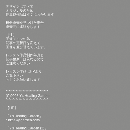
デザインはすべて
オリジナルのため
物真似作品はすぐにわかります
模倣販売を見つけた場合
販売元に連絡をします
（注）
画像メインの為
記事の更新日を変えて
画像を並び替えています。
レッスン作品制作年月と
記事更新日は異なるので
ご注意ください
レッスン作品はHPより
ご覧下さい
宜しくお願い致します
******************************
(C)2008 Y's Healing Garden
******************************
【HP】
「Y's Healing Garden」
*
https://y-garden.com/
「Y's Healing Garden (2)」