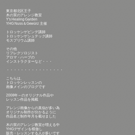
東京都北区王子
木の実のアレンジ教室
Y's Healing Garden
YHG Nuss＆Gewürz 主催
トロッケンゲビンデ講師
トロッケンゲシュテック講師
モスプリウム講師
その他
リフレクソロジスト
アロマ・ハーブの
インストラクターなど・・・
・・・・・・・・・・・・・・・・
こちらは、
トロッケンレッスンの
画像メインのブログです
2008年～のオリジナル作品や
レッスン作品を掲載
アレンジ画像からの真似が多い為
オリジナル制作が分かるように
作品名と制作年月を載せました
木の実のアレンジ教室が増える中
YHGデザインを模倣し
販売・レッスンする人が多いです