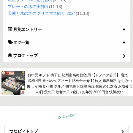
プレートの木の実飾り
(11.18)
天使と木の実のクリスマス飾り 2024
(11.18)
月別エントリー
タグ一覧
ブログトップ
お中元 ギフト 梅干し 紀州南高梅 贈答用 【トノハタ公式】 岩惣 一
粒梅 4種 食べ比べ アソート 詰め合わせ 12粒入 送料無料 はちみつ
梅 しそ梅 食べ物 グルメ 個包装 化粧箱 完全包装 のし対応 お歳暮 母
の日 父の日 敬老の日 内祝い お年賀 3000円台 快気祝い
tuna.be
つなビィトップ