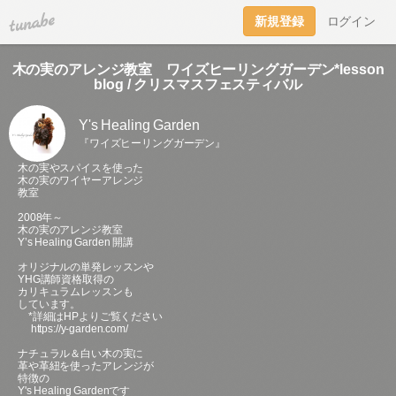
tuna.be
新規登録
ログイン
木の実のアレンジ教室 ワイズヒーリングガーデン*lesson
blog / クリスマスフェスティバル
Y's Healing Garden
『ワイズヒーリングガーデン』
木の実やスパイスを使った
木の実のワイヤーアレンジ
教室
2008年～
木の実のアレンジ教室
Y’s Healing Garden 開講
オリジナルの単発レッスンや
YHG講師資格取得の
カリキュラムレッスンも
しています。
*詳細はHPよりご覧ください
https://y-garden.com/
ナチュラル＆白い木の実に
革や革紐を使ったアレンジが
特徴の
Y's Healing Gardenです