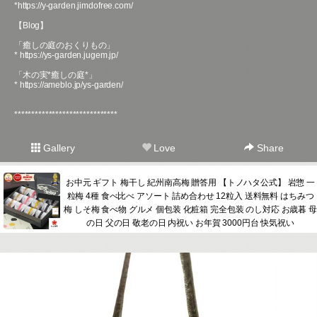
*
https://y-garden.jimdofree.com/
【Blog】
「癒しの庭のおくりもの」
*
https://ys-garden.jugem.jp/
「木の実*癒しの庭*」
*
https://ameblo.jp/ys-garden/
******************************
Gallery
Love
Share
お中元 ギフト 梅干し 紀州南高梅 贈答用 【トノハタ公式】 岩惣 一
粒梅 4種 食べ比べ アソート 詰め合わせ 12粒入 送料無料 はちみつ
梅 しそ梅 食べ物 グルメ 個包装 化粧箱 完全包装 のし対応 お歳暮 母
の日 父の日 敬老の日 内祝い お年賀 3000円台 快気祝い