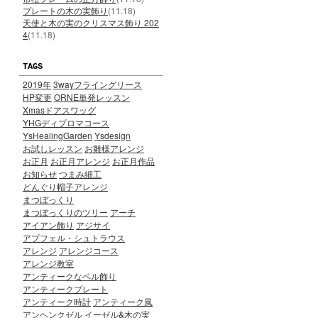
プレートの木の実飾り
(11.18)
天使と木の実のクリスマス飾り 202
4
(11.18)
TAGS
2019年
3wayフライングリース
HP変更
ORNE単発レッスン
Xmasドアスワッグ
YHGディプロマコース
YsHealingGarden
Ysdesign
お試しレッスン
お雛様アレンジ
お正月
お正月アレンジ
お正月作品
お知らせ
つまみ細工
どんぐり帽子アレンジ
まつぼっくり
まつぼっくりのツリー
アーチ
アイアン飾り
アジサイ
アプフェル・シュトラウス
アレンジ
アレンジコース
アレンジ教室
アンティークなベル飾り
アンティークプレート
アンティーク時計
アンティーク風
アンヘンクゼル
イーゼル&木の実