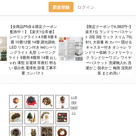
新規登録
ログイン
ワー
【全商品P5倍＆限定クーポン
【限定クーポンで4,382円~】
配布中！】【楽天1位常連】
楽天1位 ランドリーバスケッ
シーリングライト4.5畳 6畳 8
ト 2段 3段 ラック スリム 70L
畳 10畳12畳 14畳 調光調色
81L 大容量 布 カバー 隠せる
LED リモコン付き ledシーリ
キャスター付き オシャレ ラ
ングライト 丸型 シーリング
ンドリー収納 ランドリーラッ
ライト 6畳用 8畳用 14畳 おし
ク ランドリーワゴン ワイヤ
ゃれ 薄型 豆電球 常夜灯 明る
ーバスケット 洗濯物入れ 洗
い 昼白色 電球色 節電 工事不
濯かご 脱衣かご 梅雨 湿気対
要 コンパクト
策 まとめ洗い
<<p
rev
next
>>