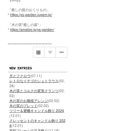
「癒しの庭のおくりもの」
*
https://ys-garden.jugem.jp/
「木の実*癒しの庭*」
*
https://ameblo.jp/ys-garden/
******************************
NEW ENTRIES
月とフクロウ
(07.11)
レトロなイチゴのシュトラウス
(02.
28)
木の実とコルクの変形クランツ
(02.
02)
木の実のお雛様アレンジ
(02.02)
木の実のブレッド
(02.02)
ツリー＆蜜蠟キャンドル飾り 2024
(12.01)
クレッセントのキャンドル飾り 202
4
(12.01)
市松フレームの正月飾り
(11.18)