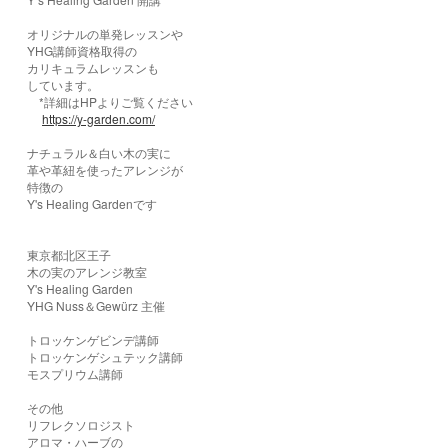
オリジナルの単発レッスンや
YHG講師資格取得の
カリキュラムレッスンも
しています。
*詳細はHPよりご覧ください
https://y-garden.com/
ナチュラル＆白い木の実に
革や革紐を使ったアレンジが
特徴の
Y's Healing Gardenです
東京都北区王子
木の実のアレンジ教室
Y's Healing Garden
YHG Nuss＆Gewürz 主催
トロッケンゲビンデ講師
トロッケンゲシュテック講師
モスプリウム講師
その他
リフレクソロジスト
アロマ・ハーブの