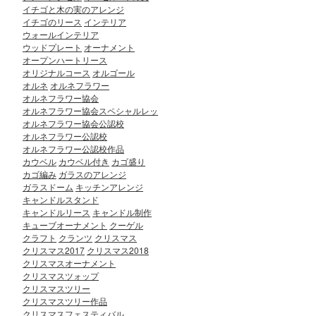
イチゴと木の実のアレンジ
イチゴのリース
インテリア
ウォールインテリア
ウッドプレート
オーナメント
オープンハートリース
オリジナルコース
オルゴール
オルネ
オルネフラワー
オルネフラワー協会
オルネフラワー協会スペシャルレッ
オルネフラワー協会公認校
オルネフラワー公認校
オルネフラワー公認校作品
カウベル
カウベル付き
カゴ盛り
カゴ編み
ガラスのアレンジ
ガラスドーム
キッチンアレンジ
キャンドルスタンド
キャンドルリース
キャンドル制作
キューブオーナメント
クーゲル
クラフト
クランツ
クリスマス
クリスマス2017
クリスマス2018
クリスマスオーナメント
クリスマスツォップ
クリスマスツリー
クリスマスツリー作品
クリスマスフェスティバル