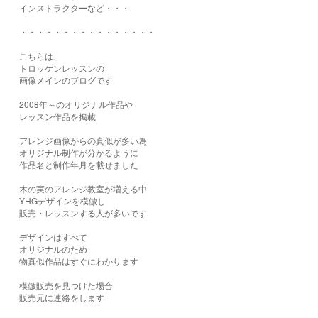
インストラクターなど・・・
・・・・・・・・・・・・・・・・
こちらは、
トロッケンレッスンの
画像メインのブログです
2008年～のオリジナル作品や
レッスン作品を掲載
アレンジ画像からの真似が多い為
オリジナル制作が分かるように
作品名と制作年月を載せました
木の実のアレンジ教室が増える中
YHGデザインを模倣し
販売・レッスンする人が多いです
デザインはすべて
オリジナルのため
物真似作品はすぐにわかります
模倣販売を見つけた場合
販売元に連絡をします