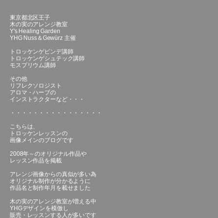
東京都北区王子
木の実のアレンジ教室
Y's Healing Garden
YHG Nuss＆Gewürz 主催
トロッケンゲビンデ講師
トロッケンゲシュテック講師
モスプリウム講師
その他
リフレクソロジスト
アロマ・ハーブの
インストラクターなど・・・
・・・・・・・・・・・・・・・・
こちらは、
トロッケンレッスンの
画像メインのブログです
2008年～のオリジナル作品や
レッスン作品を掲載
アレンジ画像からの真似が多い為
オリジナル制作が分かるように
作品名と制作年月を載せました
木の実のアレンジ教室が増える中
YHGデザインを模倣し
販売・レッスンする人が多いです