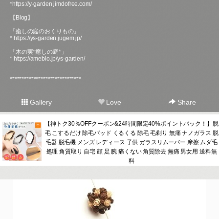
*
https://y-garden.jimdofree.com/
【Blog】
「癒しの庭のおくりもの」
*
https://ys-garden.jugem.jp/
「木の実*癒しの庭*」
*
https://ameblo.jp/ys-garden/
******************************
Gallery
Love
Share
【神トク30％OFFクーポン&24時間限定40%ポイントバック！】脱
毛 こするだけ 除毛パッド くるくる 除毛 毛剃り 無痛 ナノガラス 脱
毛器 脱毛機 メンズ レディース 子供 ガラスリムーバー 摩擦 ムダ毛
処理 角質取り 自宅 顔 足 腕 痛くない 角質除去 無痛 男女用 送料無
料