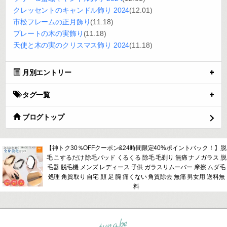
クレッセントのキャンドル飾り 2024
(12.01)
市松フレームの正月飾り
(11.18)
プレートの木の実飾り
(11.18)
天使と木の実のクリスマス飾り 2024
(11.18)
月別エントリー
タグ一覧
ブログトップ
【神トク30％OFFクーポン&24時間限定40%ポイントバック！】脱
毛 こするだけ 除毛パッド くるくる 除毛 毛剃り 無痛 ナノガラス 脱
毛器 脱毛機 メンズ レディース 子供 ガラスリムーバー 摩擦 ムダ毛
処理 角質取り 自宅 顔 足 腕 痛くない 角質除去 無痛 男女用 送料無
料
tuna.be