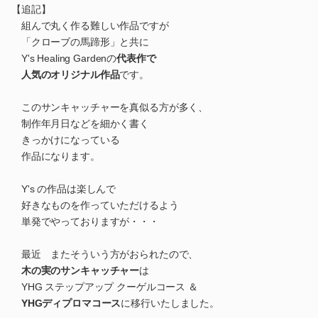
【追記】
組んで丸く作る難しい作品ですが
「クローブの馬蹄形」と共に
Y's Healing Gardenの
代表作で
人気のオリジナル作品
です。
このサンキャッチャーを真似る方が多く、
制作年月日などを細かく書く
きっかけになっている
作品になります。
Y's の作品は楽しんで
好きなものを作っていただけるよう
単発でやっておりますが・・・
最近 またそういう方がおられたので、
木の実のサンキャッチャー
は
YHG ステップアップ クーゲルコース ＆
YHGディプロマコース
に移行いたしました。