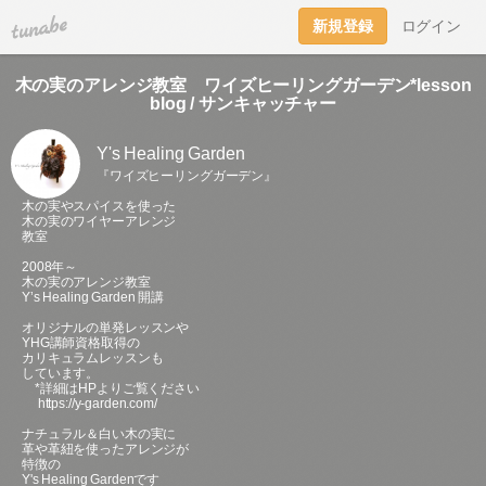
tuna.be
新規登録
ログイン
木の実のアレンジ教室 ワイズヒーリングガーデン*lesson
blog / サンキャッチャー
Y's Healing Garden
『ワイズヒーリングガーデン』
木の実やスパイスを使った
木の実のワイヤーアレンジ
教室
2008年～
木の実のアレンジ教室
Y’s Healing Garden 開講
オリジナルの単発レッスンや
YHG講師資格取得の
カリキュラムレッスンも
しています。
*詳細はHPよりご覧ください
https://y-garden.com/
ナチュラル＆白い木の実に
革や革紐を使ったアレンジが
特徴の
Y's Healing Gardenです