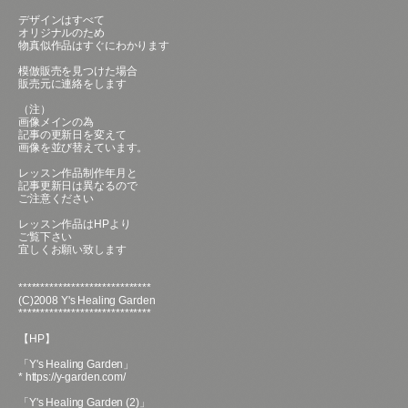
デザインはすべて
オリジナルのため
物真似作品はすぐにわかります
模倣販売を見つけた場合
販売元に連絡をします
（注）
画像メインの為
記事の更新日を変えて
画像を並び替えています。
レッスン作品制作年月と
記事更新日は異なるので
ご注意ください
レッスン作品はHPより
ご覧下さい
宜しくお願い致します
******************************
(C)2008 Y's Healing Garden
******************************
【HP】
「Y's Healing Garden」
*
https://y-garden.com/
「Y's Healing Garden (2)」