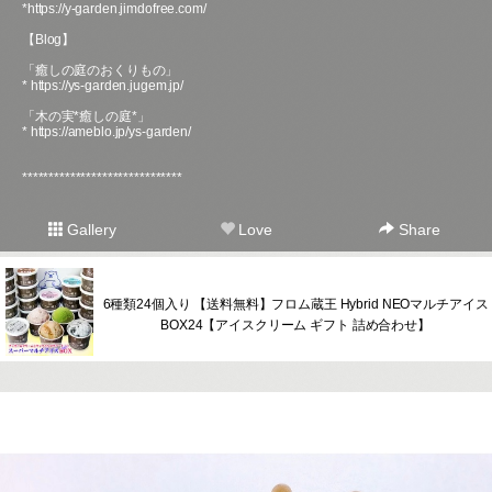
*
https://y-garden.jimdofree.com/
【Blog】
「癒しの庭のおくりもの」
*
https://ys-garden.jugem.jp/
「木の実*癒しの庭*」
*
https://ameblo.jp/ys-garden/
******************************
Gallery
Love
Share
6種類24個入り 【送料無料】フロム蔵王 Hybrid NEOマルチアイス
BOX24【アイスクリーム ギフト 詰め合わせ】