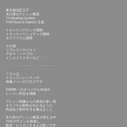
東京都北区王子
木の実のアレンジ教室
Y's Healing Garden
YHG Nuss＆Gewürz 主催
トロッケンゲビンデ講師
トロッケンゲシュテック講師
モスプリウム講師
その他
リフレクソロジスト
アロマ・ハーブの
インストラクターなど・・・
・・・・・・・・・・・・・・・・
こちらは、
トロッケンレッスンの
画像メインのブログです
2008年～のオリジナル作品や
レッスン作品を掲載
アレンジ画像からの真似が多い為
オリジナル制作が分かるように
作品名と制作年月を載せました
木の実のアレンジ教室が増える中
YHGデザインを模倣し
販売・レッスンする人が多いです