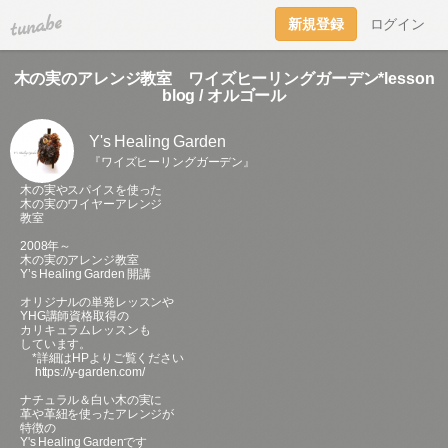
tuna.be
新規登録
ログイン
木の実のアレンジ教室 ワイズヒーリングガーデン*lesson
blog / オルゴール
Y's Healing Garden
『ワイズヒーリングガーデン』
木の実やスパイスを使った
木の実のワイヤーアレンジ
教室
2008年～
木の実のアレンジ教室
Y’s Healing Garden 開講
オリジナルの単発レッスンや
YHG講師資格取得の
カリキュラムレッスンも
しています。
*詳細はHPよりご覧ください
https://y-garden.com/
ナチュラル＆白い木の実に
革や革紐を使ったアレンジが
特徴の
Y's Healing Gardenです