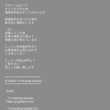
デザインはすべて
オリジナルのため
物真似作品はすぐにわかります
模倣販売を見つけた場合
販売元に連絡をします
（注）
画像メインの為
記事の更新日を変えて
画像を並び替えています。
レッスン作品制作年月と
記事更新日は異なるので
ご注意ください
レッスン作品はHPより
ご覧下さい
宜しくお願い致します
******************************
(C)2008 Y's Healing Garden
******************************
【HP】
「Y's Healing Garden」
*
https://y-garden.com/
「Y's Healing Garden (2)」