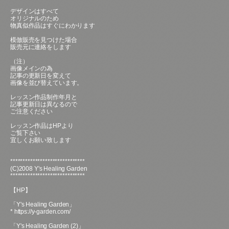
デザインはすべて
オリジナルのため
物真似作品はすぐにわかります
模倣販売を見つけた場合
販売元に連絡をします
（注）
画像メインの為
記事の更新日を変えて
画像を並び替えています。
レッスン作品制作年月と
記事更新日は異なるので
ご注意ください
レッスン作品はHPより
ご覧下さい
宜しくお願い致します
******************************
(C)2008 Y's Healing Garden
******************************
【HP】
「Y's Healing Garden」
*
https://y-garden.com/
「Y's Healing Garden (2)」