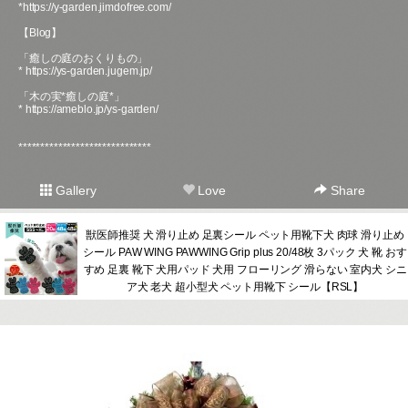
*
https://y-garden.jimdofree.com/
【Blog】
「癒しの庭のおくりもの」
*
https://ys-garden.jugem.jp/
「木の実*癒しの庭*」
*
https://ameblo.jp/ys-garden/
******************************
Gallery
Love
Share
獣医師推奨 犬 滑り止め 足裏シール ペット用靴下犬 肉球 滑り止め
シール PAW WING PAWWING Grip plus 20/48枚 3パック 犬 靴 おす
すめ 足裏 靴下 犬用パッド 犬用 フローリング 滑らない 室内犬 シニ
ア犬 老犬 超小型犬 ペット用靴下 シール【RSL】