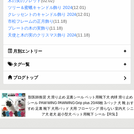
木の実のブレッド
(02.02)
ツリー＆蜜蠟キャンドル飾り 2024
(12.01)
クレッセントのキャンドル飾り 2024
(12.01)
市松フレームの正月飾り
(11.18)
プレートの木の実飾り
(11.18)
天使と木の実のクリスマス飾り 2024
(11.18)
月別エントリー
タグ一覧
ブログトップ
獣医師推奨 犬 滑り止め 足裏シール ペット用靴下犬 肉球 滑り止め
シール PAW WING PAWWING Grip plus 20/48枚 3パック 犬 靴 おす
すめ 足裏 靴下 犬用パッド 犬用 フローリング 滑らない 室内犬 シニ
ア犬 老犬 超小型犬 ペット用靴下 シール【RSL】