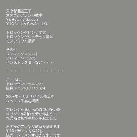
東京都北区王子
木の実のアレンジ教室
Y's Healing Garden
YHG Nuss＆Gewürz 主催
トロッケンゲビンデ講師
トロッケンゲシュテック講師
モスプリウム講師
その他
リフレクソロジスト
アロマ・ハーブの
インストラクターなど・・・
・・・・・・・・・・・・・・・・
こちらは、
トロッケンレッスンの
画像メインのブログです
2008年～のオリジナル作品や
レッスン作品を掲載
アレンジ画像からの真似が多い為
オリジナル制作が分かるように
作品名と制作年月を載せました
木の実のアレンジ教室が増える中
YHGデザインを模倣し
販売・レッスンする人が多いです