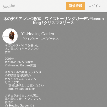
tuna.be
新規登録
ログイン
木の実のアレンジ教室 ワイズヒーリングガーデン*lesson
blog / クリスマスリース
Y's Healing Garden
『ワイズヒーリングガーデン』
木の実やスパイスを使った
木の実のワイヤーアレンジ
教室
2008年～
木の実のアレンジ教室
Y’s Healing Garden 開講
オリジナルの単発レッスンや
YHG講師資格取得の
カリキュラムレッスンも
しています。
*詳細はHPよりご覧ください
https://y-garden.com/
ナチュラル＆白い木の実に
革や革紐を使ったアレンジが
特徴の
Y's Healing Gardenです